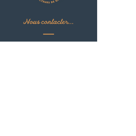
Nous contacter...
42, Grande rue
27150 Le Thil en Vexin
contact@ferme-du-thil.fr
06 79 83 83 17