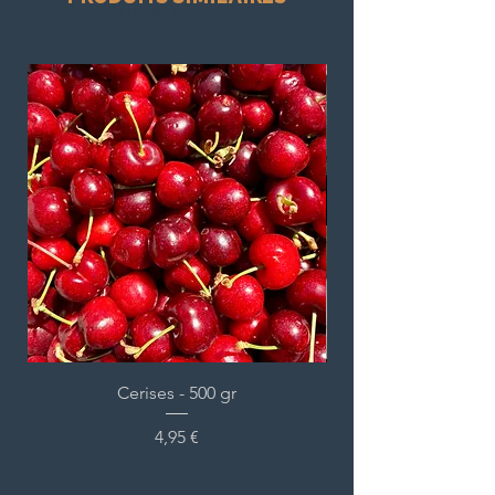
Articles similaires
Cerises - 500 gr
Prix
4,95 €