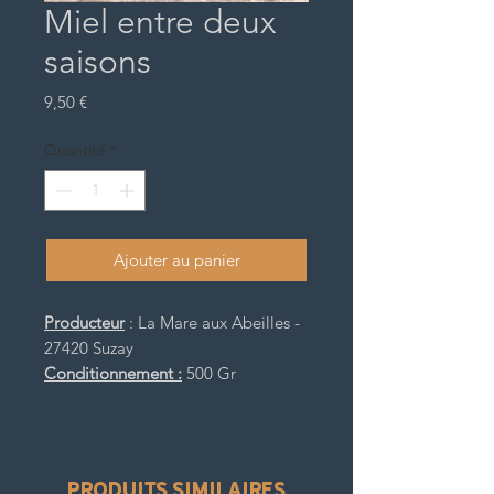
Miel entre deux
saisons
Prix
9,50 €
Quantité
*
Ajouter au panier
Producteur
: La Mare aux Abeilles -
27420 Suzay
Conditionnement :
500 Gr
produits similaires