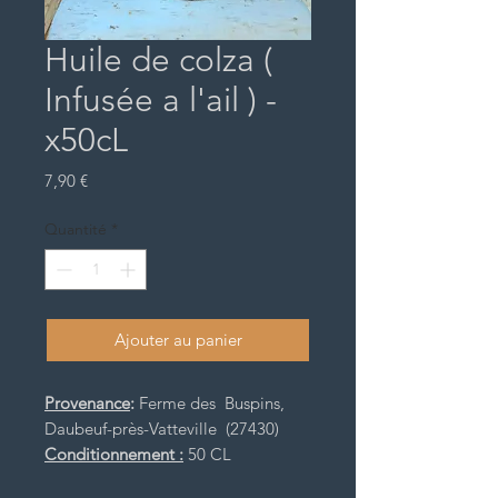
Huile de colza (
Infusée a l'ail ) -
x50cL
Prix
7,90 €
Quantité
*
Ajouter au panier
Provenance
:
Ferme des Buspins,
Daubeuf-près-Vatteville (27430)
Conditionnement :
50 CL