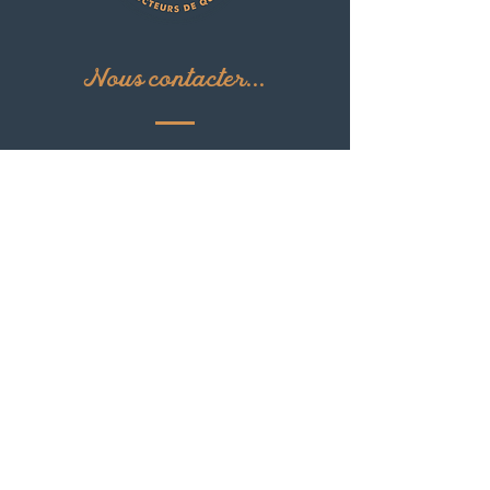
Nous contacter...
42, Grande rue
27150 Le Thil en Vexin
contact@ferme-du-thil.fr
06 79 83 83 17